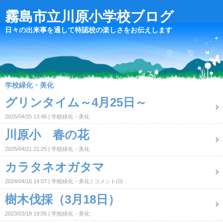
霧島市立川原小学校ブログ
日々の出来事を通して特認校の楽しさをお伝えします
学校緑化・美化
グリンタイム～4月25日～
2025/04/25 13:46
学校緑化・美化
川原小 春の花
2025/04/21 21:25
学校緑化・美化
カラタネオガタマ
2024/04/16 14:07
学校緑化・美化
コメント(0)
樹木伐採（3月18日）
2023/03/18 19:05
学校緑化・美化