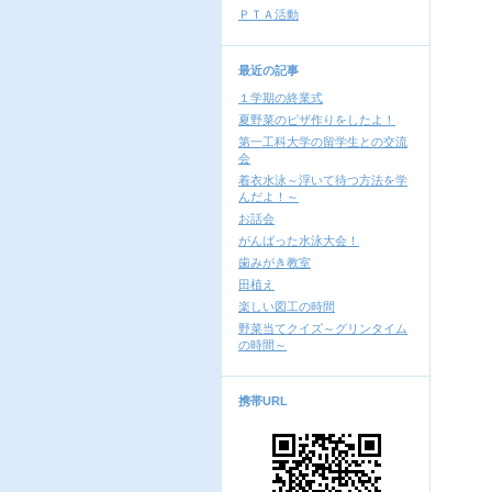
ＰＴＡ活動
最近の記事
１学期の終業式
夏野菜のピザ作りをしたよ！
第一工科大学の留学生との交流
会
着衣水泳～浮いて待つ方法を学
んだよ！～
お話会
がんばった水泳大会！
歯みがき教室
田植え
楽しい図工の時間
野菜当てクイズ～グリンタイム
の時間～
携帯URL