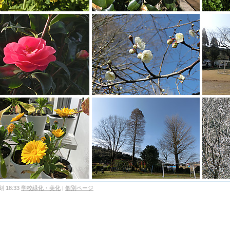
 18:33
学校緑化・美化
|
個別ページ