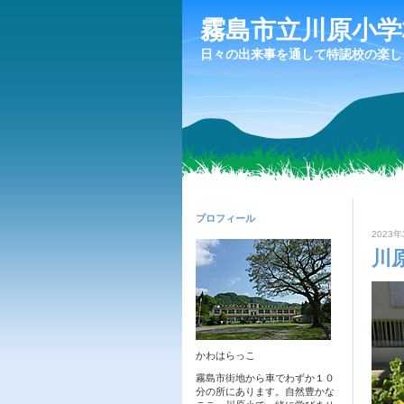
霧島市立川原小学
日々の出来事を通して特認校の楽し
プロフィール
2023年
川
かわはらっこ
霧島市街地から車でわずか１０
分の所にあります。自然豊かな