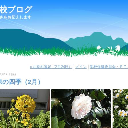
校ブログ
さをお伝えします
« お別れ遠足（2月24日）
|
メイン
|
学校保健委員会・ＰＴＡ
3月17日 (金)
原の四季（2月）