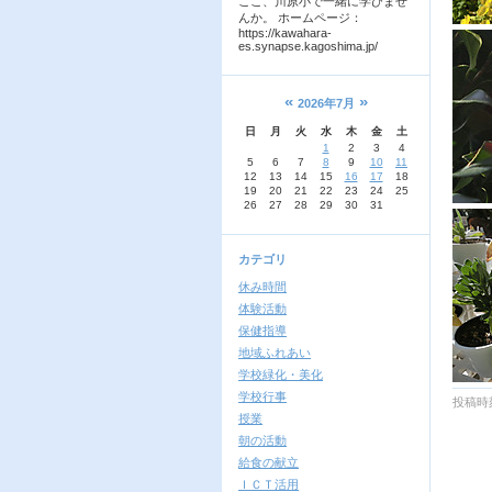
ここ、川原小で一緒に学びませ
んか。 ホームページ：
https://kawahara-
es.synapse.kagoshima.jp/
«
»
2026年7月
日
月
火
水
木
金
土
1
2
3
4
5
6
7
8
9
10
11
12
13
14
15
16
17
18
19
20
21
22
23
24
25
26
27
28
29
30
31
カテゴリ
休み時間
体験活動
保健指導
地域ふれあい
学校緑化・美化
学校行事
投稿時刻
授業
朝の活動
給食の献立
ＩＣＴ活用