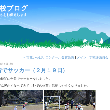
校ブログ
さをお伝えします
« 市花いっぱいコンクール金賞受賞
|
メイン
|
学校評議員会（
3月 6日 (土)
育でサッカー（２月１９日）
の時間に全員でサッカーをしました。
だん暖かくなってきて，外での体育も活動しやすくなりました。