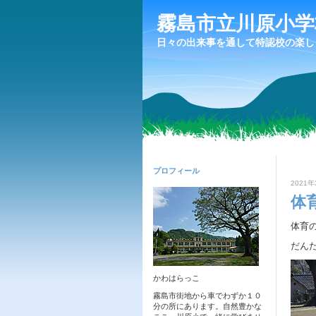
霧島市立川原小学
日々の出来事を通して特認校の楽し
プロフィール
2021年
体
体育
だん
かわはらっこ
霧島市街地から車でわずか１０
分の所にあります。自然豊かな