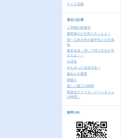
ＰＴＡ活動
最近の記事
１学期の終業式
夏野菜のピザ作りをしたよ！
第一工科大学の留学生との交流
会
着衣水泳～浮いて待つ方法を学
んだよ！～
お話会
がんばった水泳大会！
歯みがき教室
田植え
楽しい図工の時間
野菜当てクイズ～グリンタイム
の時間～
携帯URL