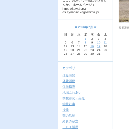
ここ、川原小で一緒に学びませ
んか。 ホームページ：
https://kawahara-
es.synapse.kagoshima.jp/
«
»
2026年7月
投稿時刻
日
月
火
水
木
金
土
1
2
3
4
5
6
7
8
9
10
11
12
13
14
15
16
17
18
19
20
21
22
23
24
25
26
27
28
29
30
31
カテゴリ
休み時間
体験活動
保健指導
地域ふれあい
学校緑化・美化
学校行事
授業
朝の活動
給食の献立
ＩＣＴ活用