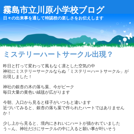
霧島市立川原小学校ブログ
日々の出来事を通して特認校の楽しさをお伝えします
ミステリーハートサークル出現？
昨日と打って変わって風もなく凛とした空気の中
神社にミステリーサークルならぬ「ミステリーハートサークル」が
出現しました！
神社の銀杏の木の落ち葉、今がピーク
毎日大量の黄色い絨毯が広がります
今朝、入口から見ると様子がいつもと違います
近づいてみると、銀杏の落ち葉で作られたハートではありません
か！
少し上から見ると、境内にきれいにハートが描かれていました
う～ん、神社だけにサークルの中に入ると願い事が叶いそう