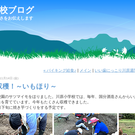
校ブログ
さをお伝えします
« バイキング給食♪
|
メイン
|
いい歯にっこり川原週間
11月14日 (金)
収穫！～いもほり～
園のサツマイモをほりました。川原小学校では、毎年、国分酒造さんからい
モを育てています。今年もたくさん収穫できました。
月下旬に焼き芋づくりをする予定です。