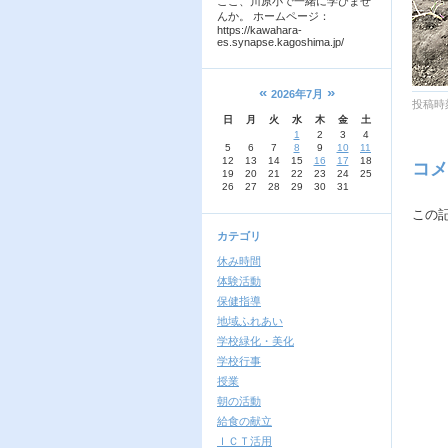
ここ、川原小で一緒に学びませ
んか。 ホームページ：
https://kawahara-
es.synapse.kagoshima.jp/
«
»
2026年7月
投稿時刻
日
月
火
水
木
金
土
1
2
3
4
5
6
7
8
9
10
11
12
13
14
15
16
17
18
コメ
19
20
21
22
23
24
25
26
27
28
29
30
31
この
カテゴリ
休み時間
体験活動
保健指導
地域ふれあい
学校緑化・美化
学校行事
授業
朝の活動
給食の献立
ＩＣＴ活用