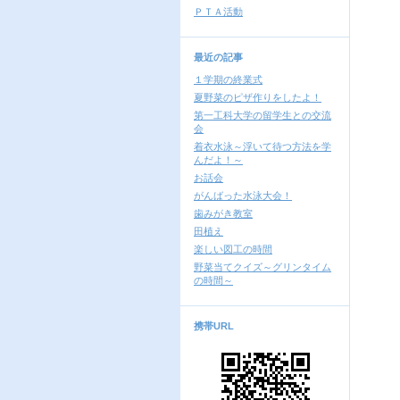
ＰＴＡ活動
最近の記事
１学期の終業式
夏野菜のピザ作りをしたよ！
第一工科大学の留学生との交流
会
着衣水泳～浮いて待つ方法を学
んだよ！～
お話会
がんばった水泳大会！
歯みがき教室
田植え
楽しい図工の時間
野菜当てクイズ～グリンタイム
の時間～
携帯URL