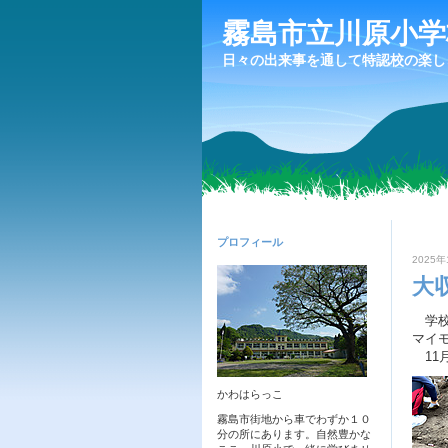
霧島市立川原小学
日々の出来事を通して特認校の楽し
プロフィール
2025年
大
学校
マイ
11
かわはらっこ
霧島市街地から車でわずか１０
分の所にあります。自然豊かな