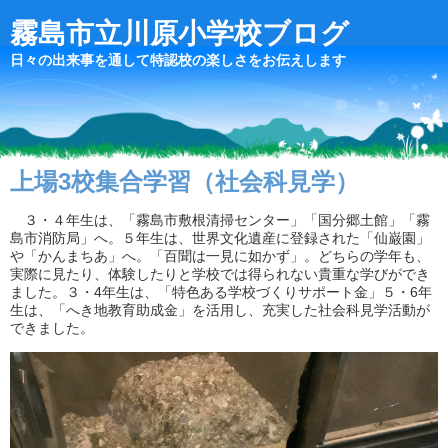
霧島市立川原小学校ブログ
日々の出来事を通して特認校の楽しさをお伝えします
上場3校集合学習（社会科見学）
３・４年生は、「霧島市敷根清掃センター」「国分郷土館」「霧
島市消防局」へ。５年生は、世界文化遺産に登録された「仙巌園」
や「かんまちあ」へ。「百聞は一見に如かず」。どちらの学年も、
実際に見たり、体験したりと学校では得られない貴重な学びができ
ました。３・4年生は、「特色ある学校づくりサポート金」５・6年
生は、「へき地教育助成金」を活用し、充実した社会科見学活動が
できました。