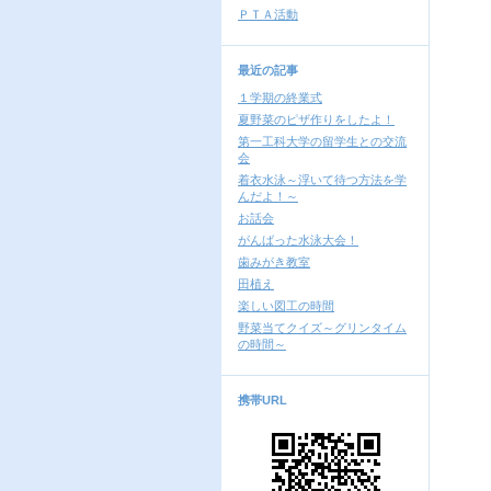
ＰＴＡ活動
最近の記事
１学期の終業式
夏野菜のピザ作りをしたよ！
第一工科大学の留学生との交流
会
着衣水泳～浮いて待つ方法を学
んだよ！～
お話会
がんばった水泳大会！
歯みがき教室
田植え
楽しい図工の時間
野菜当てクイズ～グリンタイム
の時間～
携帯URL