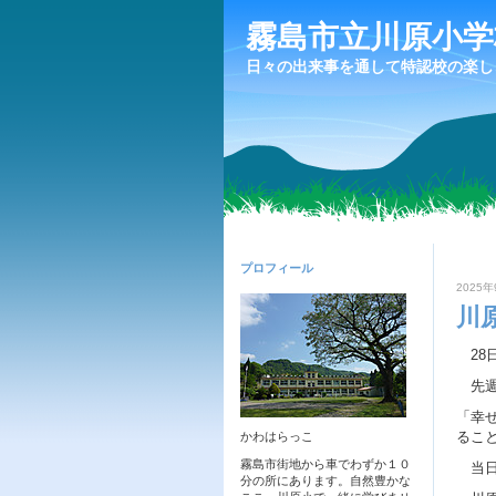
霧島市立川原小学
日々の出来事を通して特認校の楽し
プロフィール
2025年
川
28
先週
「幸
るこ
かわはらっこ
霧島市街地から車でわずか１０
当日
分の所にあります。自然豊かな