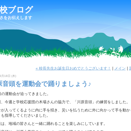
校ブログ
さをお伝えします
« 校長先生お誕生日おめでとうございます！
|
メイン
|
9月18日 (木)
原音頭を運動会で踊りましょう♪
日の運動会が迫ってきました。
、今週と学校応援団の木場さんの協力で、「川原音頭」の練習をしました。
せが入ってくるように内に手を招き、災いを払うために外に向かって手を動か
とも指導してくださいました。
は、地域の皆さんと一緒に踊れることを楽しみにしています。