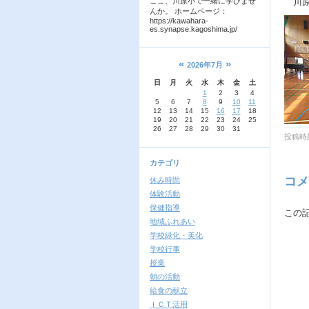
ここ、川原小で一緒に学びませ
川原
んか。 ホームページ：
https://kawahara-
es.synapse.kagoshima.jp/
«
»
2026年7月
日
月
火
水
木
金
土
1
2
3
4
5
6
7
8
9
10
11
12
13
14
15
16
17
18
19
20
21
22
23
24
25
26
27
28
29
30
31
投稿時刻
カテゴリ
コメ
休み時間
体験活動
保健指導
この
地域ふれあい
学校緑化・美化
学校行事
授業
朝の活動
給食の献立
ＩＣＴ活用