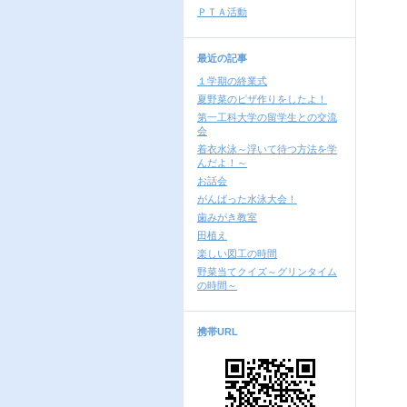
ＰＴＡ活動
最近の記事
１学期の終業式
夏野菜のピザ作りをしたよ！
第一工科大学の留学生との交流
会
着衣水泳～浮いて待つ方法を学
んだよ！～
お話会
がんばった水泳大会！
歯みがき教室
田植え
楽しい図工の時間
野菜当てクイズ～グリンタイム
の時間～
携帯URL