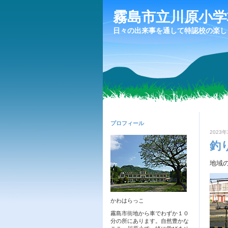
霧島市立川原小学
日々の出来事を通して特認校の楽し
プロフィール
2023年
釣
地域
かわはらっこ
霧島市街地から車でわずか１０
分の所にあります。自然豊かな