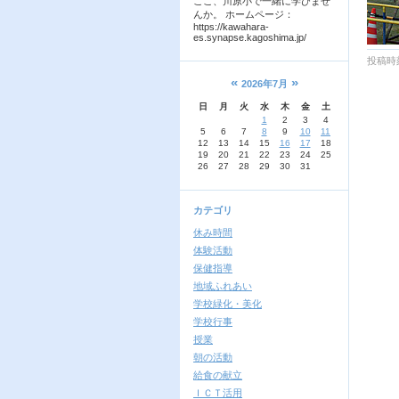
ここ、川原小で一緒に学びませ
んか。 ホームページ：
https://kawahara-
es.synapse.kagoshima.jp/
投稿時刻
«
»
2026年7月
日
月
火
水
木
金
土
1
2
3
4
5
6
7
8
9
10
11
12
13
14
15
16
17
18
19
20
21
22
23
24
25
26
27
28
29
30
31
カテゴリ
休み時間
体験活動
保健指導
地域ふれあい
学校緑化・美化
学校行事
授業
朝の活動
給食の献立
ＩＣＴ活用