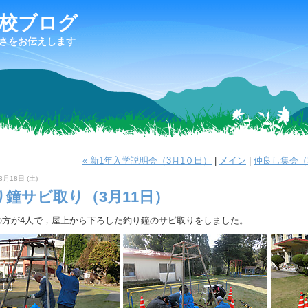
校ブログ
さをお伝えします
« 新1年入学説明会（3月1０日）
|
メイン
|
仲良し集会（3
3月18日 (土)
り鐘サビ取り（3月11日）
の方が4人で，屋上から下ろした釣り鐘のサビ取りをしました。