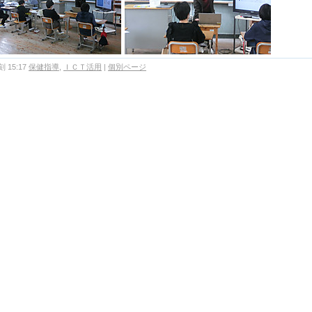
 15:17
保健指導
,
ＩＣＴ活用
|
個別ページ