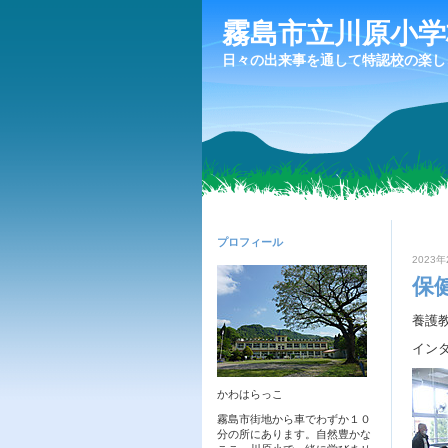
霧島市立川原小学
日々の出来事を通して特認校の楽し
プロフィール
2023年
保
養護
イン
かわはらっこ
霧島市街地から車でわずか１０
分の所にあります。自然豊かな