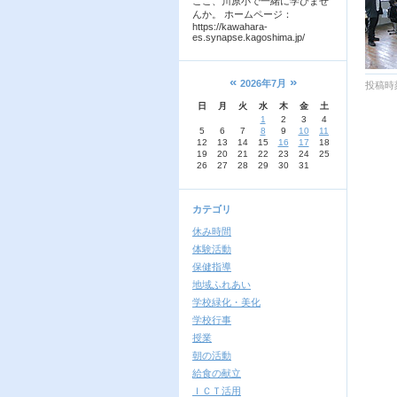
ここ、川原小で一緒に学びませ
んか。 ホームページ：
https://kawahara-
es.synapse.kagoshima.jp/
«
»
2026年7月
投稿時刻
日
月
火
水
木
金
土
1
2
3
4
5
6
7
8
9
10
11
12
13
14
15
16
17
18
19
20
21
22
23
24
25
26
27
28
29
30
31
カテゴリ
休み時間
体験活動
保健指導
地域ふれあい
学校緑化・美化
学校行事
授業
朝の活動
給食の献立
ＩＣＴ活用