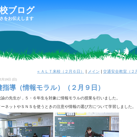
校ブログ
さをお伝えします
« ＡＬＴ来校（２月６日）
|
メイン
|
交通安全教室（２月
2月19日 (日)
健指導（情報モラル）（２月９日）
教諭の先生が，５・６年生を対象に情報モラルの授業を行いました。
ターネットやＳＮＳを使うときの注意や情報の選び方について学習しました。