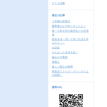
ＰＴＡ活動
最近の記事
１学期の終業式
夏野菜のピザ作りをしたよ！
第一工科大学の留学生との交流
会
着衣水泳～浮いて待つ方法を学
んだよ！～
お話会
がんばった水泳大会！
歯みがき教室
田植え
楽しい図工の時間
野菜当てクイズ～グリンタイム
の時間～
携帯URL