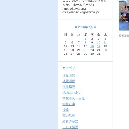
ここ、川原小で一緒に学びませ
んか。 ホームページ：
https://kawahara-
es.synapse.kagoshima.jp/
«
»
2026年7月
日
月
火
水
木
金
土
投稿時刻
1
2
3
4
5
6
7
8
9
10
11
12
13
14
15
16
17
18
19
20
21
22
23
24
25
26
27
28
29
30
31
カテゴリ
休み時間
体験活動
保健指導
地域ふれあい
学校緑化・美化
学校行事
授業
朝の活動
給食の献立
ＩＣＴ活用