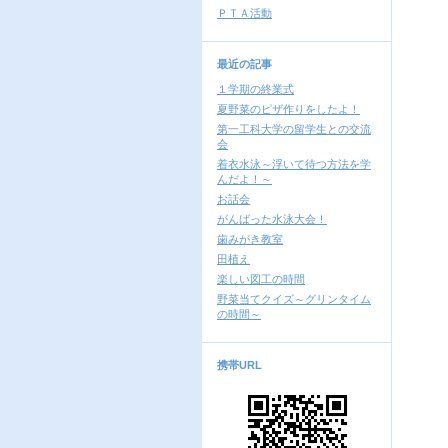
ＰＴＡ活動
最近の記事
１学期の終業式
夏野菜のピザ作りをしたよ！
第一工科大学の留学生との交流
会
着衣水泳～浮いて待つ方法を学
んだよ！～
お話会
がんばった水泳大会！
歯みがき教室
田植え
楽しい図工の時間
野菜当てクイズ～グリンタイム
の時間～
携帯URL