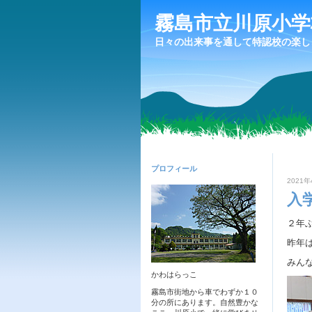
霧島市立川原小学
日々の出来事を通して特認校の楽し
プロフィール
2021年
入
２年
昨年
みん
かわはらっこ
霧島市街地から車でわずか１０
分の所にあります。自然豊かな