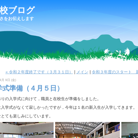
校ブログ
さをお伝えします
« 令和２年度終了です（３月３１日）
|
メイン
|
令和３年度のスタート 新
4月 9日 (金)
学式準備（４月５日）
ぶりの入学式に向けて，職員と在校生が準備をしました。
は入学式がなくて寂しかったですが，今年は１名の新入生が入学してきます。
なとても楽しみにしています。