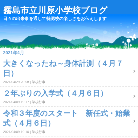
霧島市立川原小学校ブログ
日々の出来事を通して特認校の楽しさをお伝えします
2021年4月
大きくなったね～身体計測（４月７
日）
2021/04/29 20:58
学校行事
２年ぶりの入学式（４月６日）
2021/04/09 19:17
学校行事
令和３年度のスタート 新任式・始業
式（４月６日）
2021/04/09 19:10
学校行事