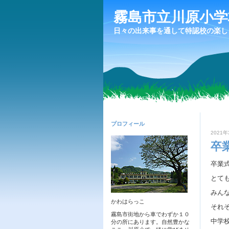
霧島市立川原小学
日々の出来事を通して特認校の楽し
プロフィール
2021年
卒
卒業
とて
みん
かわはらっこ
それ
霧島市街地から車でわずか１０
中学
分の所にあります。自然豊かな