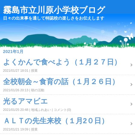
霧島市立川原小学校ブログ
日々の出来事を通して特認校の楽しさをお伝えします
2021年1月
よくかんで食べよう（１月２７日）
2021/01/27 18:01
授業
全校朝会～食育の話（１月２６日）
2021/01/26 20:13
朝の活動
光るアマビエ
2021/01/25 20:48
地域ふれあい
コメント(0)
ＡＬＴの先生来校（１月2０日）
2021/01/21 19:09
授業